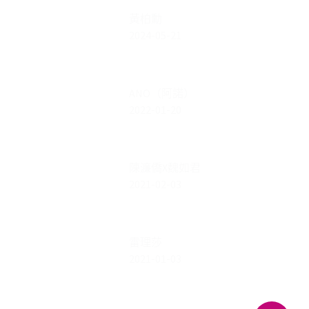
黃柏勳
2024-05-21
ANO（阿諾）
2022-01-20
陳濂僑X魏如君
2021-02-03
雷理莎
2021-01-03