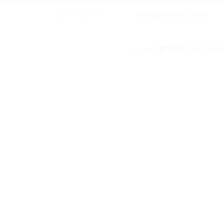
+886-2-2515 8777
cityinn6@taipeiinn.com.tw
KLOOK 機場接送-兩小時內